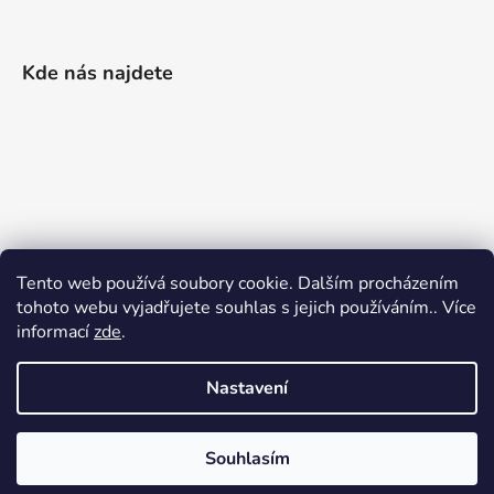
Kde nás najdete
Tento web používá soubory cookie. Dalším procházením
tohoto webu vyjadřujete souhlas s jejich používáním.. Více
informací
zde
.
Nastavení
Vytvořil Shoptet
|
Realizoval Appgrade
Souhlasím
Copyright 2026
Železářství Keller
. Všechna práva
vyhrazena.