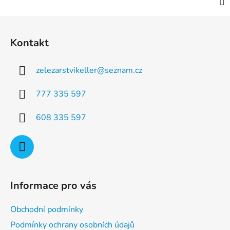
Z
á
Kontakt
p
a
zelezarstvikeller
@
seznam.cz
t
í
777 335 597
608 335 597
Informace pro vás
Obchodní podmínky
Podmínky ochrany osobních údajů