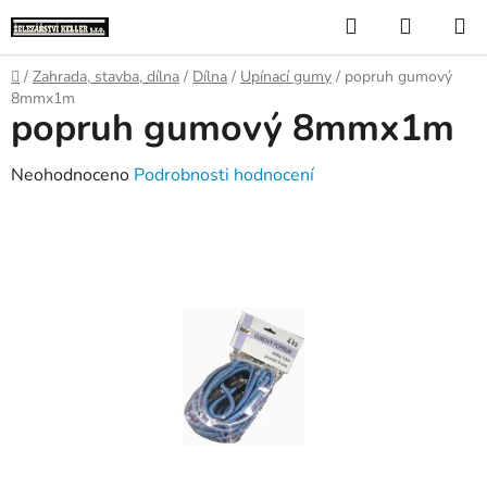
Přejít
Hledat
NÁKUP
na
KOŠÍK
obsah
Domů
/
Zahrada, stavba, dílna
/
Dílna
/
Upínací gumy
/
popruh gumový
8mmx1m
popruh gumový 8mmx1m
Průměrné
Neohodnoceno
Podrobnosti hodnocení
hodnocení
produktu
je
0,0
z
5
hvězdiček.