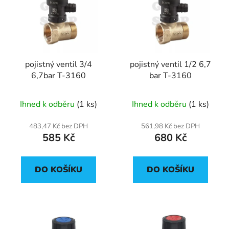
p
o
i
d
s
u
p
k
r
t
pojistný ventil 3/4
pojistný ventil 1/2 6,7
o
ů
6,7bar T-3160
bar T-3160
d
u
Ihned k odběru
(1 ks)
Ihned k odběru
(1 ks)
k
t
483,47 Kč bez DPH
561,98 Kč bez DPH
ů
585 Kč
680 Kč
DO KOŠÍKU
DO KOŠÍKU