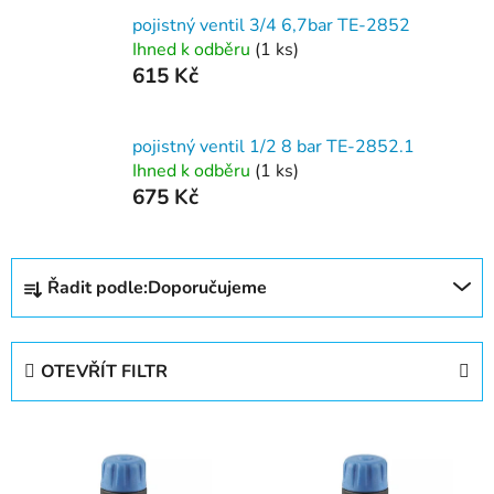
pojistný ventil 3/4 6,7bar TE-2852
Ihned k odběru
(1 ks)
615 Kč
pojistný ventil 1/2 8 bar TE-2852.1
Ihned k odběru
(1 ks)
675 Kč
Ř
Řadit podle:
Doporučujeme
a
z
e
OTEVŘÍT FILTR
n
í
V
p
ý
r