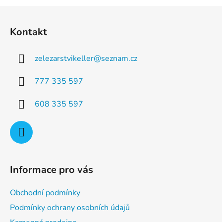
a
á
Z
c
n
á
í
í
Kontakt
p
p
r
a
v
zelezarstvikeller
@
seznam.cz
t
k
í
y
777 335 597
v
ý
608 335 597
p
i
s
u
Informace pro vás
Obchodní podmínky
Podmínky ochrany osobních údajů