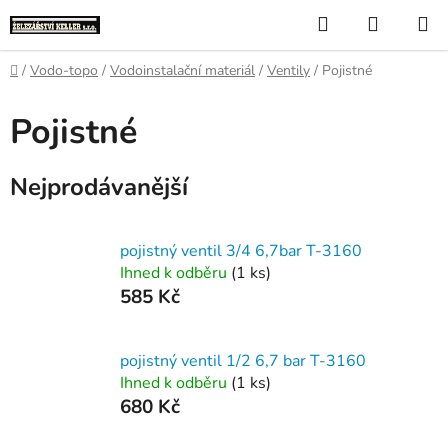
Přejít
Hledat
NÁKUP
na
KOŠÍK
obsah
Domů
/
Vodo-topo
/
Vodoinstalační materiál
/
Ventily
/
Pojistné
Pojistné
Nejprodávanější
pojistný ventil 3/4 6,7bar T-3160
Ihned k odběru
(1 ks)
585 Kč
pojistný ventil 1/2 6,7 bar T-3160
Ihned k odběru
(1 ks)
680 Kč