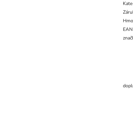
Kate
Záru
Hmo
EAN
znač
dopl