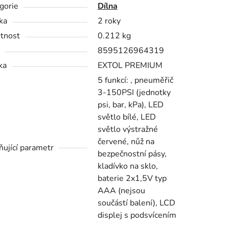
gorie
Dílna
ka
2 roky
tnost
0.212 kg
8595126964319
ka
EXTOL PREMIUM
5 funkcí: , pneuměřič
3-150PSI (jednotky
psi, bar, kPa), LED
světlo bílé, LED
světlo výstražné
červené, nůž na
ňující parametr
bezpečnostní pásy,
kladívko na sklo,
baterie 2x1,5V typ
AAA (nejsou
součástí balení), LCD
displej s podsvícením