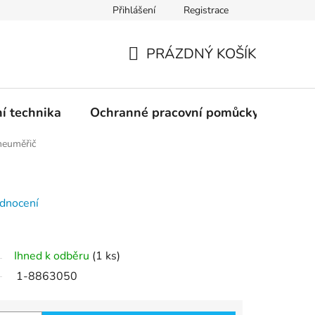
Přihlášení
Registrace
PRÁZDNÝ KOŠÍK
NÁKUPNÍ
KOŠÍK
ní technika
Ochranné pracovní pomůcky
Žele
neuměřič
dnocení
Ihned k odběru
(1 ks)
1-8863050