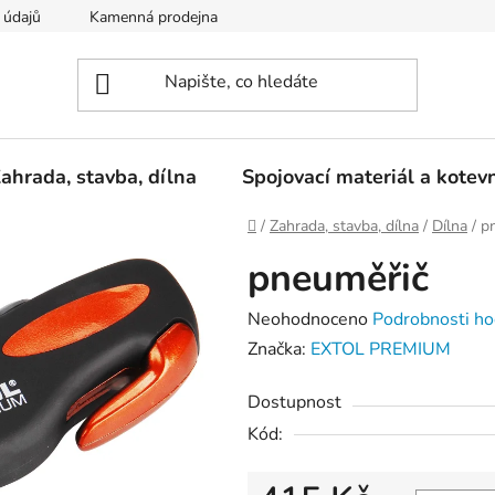
 údajů
Kamenná prodejna
Reklamace
ahrada, stavba, dílna
Spojovací materiál a kotev
Domů
/
Zahrada, stavba, dílna
/
Dílna
/
p
pneuměřič
Průměrné
Neohodnoceno
Podrobnosti ho
hodnocení
Značka:
EXTOL PREMIUM
produktu
Dostupnost
je
Kód:
0,0
z