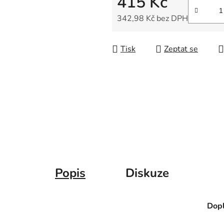
415 Kč
5
hvězdiček.
342,98 Kč bez DPH
Měrná cena:
Tisk
Zeptat se
Popis
Diskuze
Dopl