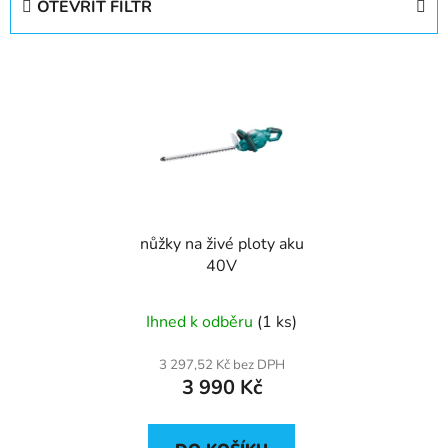
OTEVŘÍT FILTR
n
í
V
p
ý
r
p
o
i
d
s
u
p
k
r
t
nůžky na živé ploty aku
o
ů
40V
d
u
Ihned k odběru
(1 ks)
k
t
3 297,52 Kč bez DPH
ů
3 990 Kč