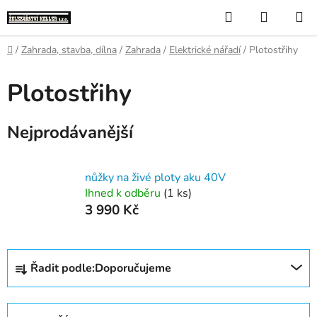
Přejít
Hledat
NÁKUP
na
KOŠÍK
obsah
Domů
/
Zahrada, stavba, dílna
/
Zahrada
/
Elektrické nářadí
/
Plotostřihy
Plotostřihy
Nejprodávanější
nůžky na živé ploty aku 40V
Ihned k odběru
(1 ks)
3 990 Kč
Ř
Řadit podle:
Doporučujeme
a
z
e