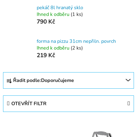
pekáč 8l hranatý sklo
Ihned k odběru
(1 ks)
790 Kč
forma na pizzu 31cm nepřiln. povrch
Ihned k odběru
(2 ks)
219 Kč
Ř
Řadit podle:
Doporučujeme
a
z
e
OTEVŘÍT FILTR
n
í
V
p
ý
r