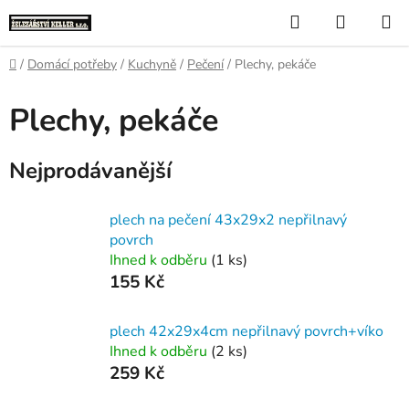
Přejít
Hledat
NÁKUP
na
KOŠÍK
obsah
Domů
/
Domácí potřeby
/
Kuchyně
/
Pečení
/
Plechy, pekáče
Plechy, pekáče
Nejprodávanější
plech na pečení 43x29x2 nepřilnavý
povrch
Ihned k odběru
(1 ks)
155 Kč
plech 42x29x4cm nepřilnavý povrch+víko
Ihned k odběru
(2 ks)
259 Kč