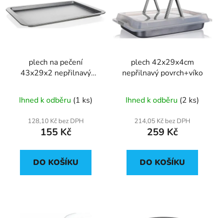
p
o
i
d
s
u
p
k
r
t
plech na pečení
plech 42x29x4cm
o
ů
43x29x2 nepřilnavý
nepřilnavý povrch+víko
d
povrch
u
Ihned k odběru
(1 ks)
Ihned k odběru
(2 ks)
k
t
128,10 Kč bez DPH
214,05 Kč bez DPH
ů
155 Kč
259 Kč
DO KOŠÍKU
DO KOŠÍKU