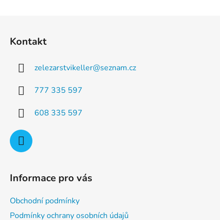
d
v
a
á
Z
c
n
á
í
í
Kontakt
p
p
r
a
v
zelezarstvikeller
@
seznam.cz
t
k
í
y
777 335 597
v
ý
608 335 597
p
i
s
u
Informace pro vás
Obchodní podmínky
Podmínky ochrany osobních údajů