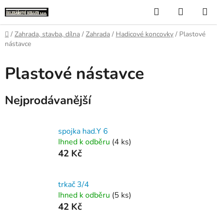
Přejít
Hledat
NÁKUP
na
KOŠÍK
obsah
Domů
/
Zahrada, stavba, dílna
/
Zahrada
/
Hadicové koncovky
/
Plastové
nástavce
Plastové nástavce
Nejprodávanější
spojka had.Y 6
Ihned k odběru
(4 ks)
42 Kč
trkač 3/4
Ihned k odběru
(5 ks)
42 Kč