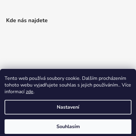
Kde nás najdete
Tento web používá soubory cookie. Dalším procházením
tohoto webu vyjadřujete souhlas s jejich používáním.. Více
informací
zde
.
Nastavení
Vytvořil Shoptet
|
Realizoval Appgrade
Souhlasím
Copyright 2026
Železářství Keller
. Všechna práva
vyhrazena.