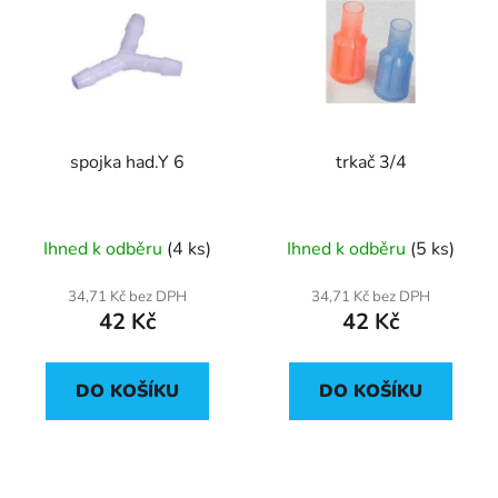
p
o
i
d
s
u
p
k
r
t
spojka had.Y 6
trkač 3/4
o
ů
d
u
Ihned k odběru
(4 ks)
Ihned k odběru
(5 ks)
k
t
34,71 Kč bez DPH
34,71 Kč bez DPH
ů
42 Kč
42 Kč
DO KOŠÍKU
DO KOŠÍKU