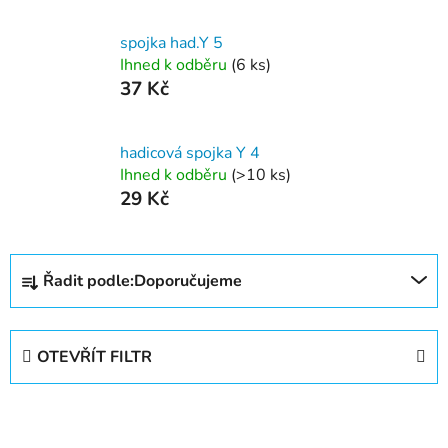
spojka had.Y 5
Ihned k odběru
(6 ks)
37 Kč
hadicová spojka Y 4
Ihned k odběru
(>10 ks)
29 Kč
Ř
Řadit podle:
Doporučujeme
a
z
e
OTEVŘÍT FILTR
n
í
V
p
ý
r