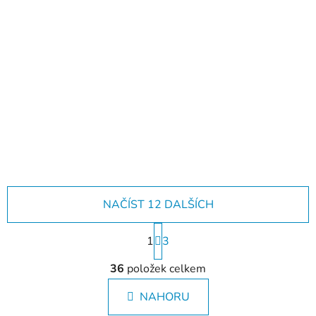
Už jste viděli naše
katalogy?
NAČÍST 12 DALŠÍCH
S
1
t
3
r
O
á
36
položek celkem
v
n
l
k
NAHORU
á
o