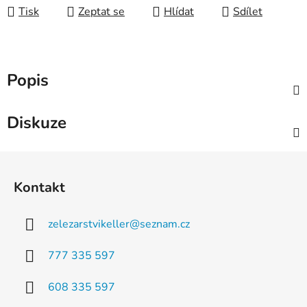
Tisk
Zeptat se
Hlídat
Sdílet
Popis
Diskuze
Z
á
Kontakt
p
a
zelezarstvikeller
@
seznam.cz
t
í
777 335 597
608 335 597