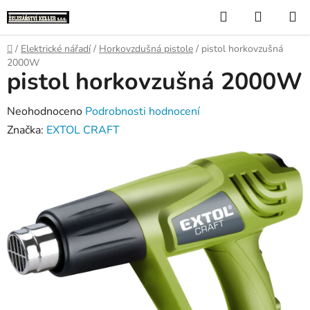
Přejít
Hledat
NÁKUP
na
KOŠÍK
obsah
Domů
/
Elektrické nářadí
/
Horkovzdušná pistole
/
pistol horkovzušná
2000W
pistol horkovzušná 2000W
Průměrné
Neohodnoceno
Podrobnosti hodnocení
hodnocení
Značka:
EXTOL CRAFT
produktu
je
0,0
z
5
hvězdiček.