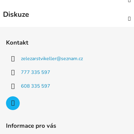
Diskuze
Z
á
Kontakt
p
a
zelezarstvikeller
@
seznam.cz
t
í
777 335 597
608 335 597
Informace pro vás