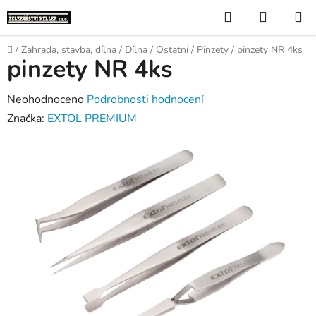
Přejít
Hledat
NÁKUP
na
KOŠÍK
obsah
Domů
/
Zahrada, stavba, dílna
/
Dílna
/
Ostatní
/
Pinzety
/
pinzety NR 4ks
pinzety NR 4ks
Průměrné
Neohodnoceno
Podrobnosti hodnocení
hodnocení
Značka:
EXTOL PREMIUM
produktu
je
0,0
z
5
hvězdiček.