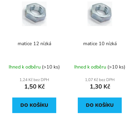
p
o
i
d
s
u
p
k
r
t
matice 12 nízká
matice 10 nízká
o
ů
d
u
Ihned k odběru
(>10 ks)
Ihned k odběru
(>10 ks)
k
t
1,24 Kč bez DPH
1,07 Kč bez DPH
ů
1,50 Kč
1,30 Kč
DO KOŠÍKU
DO KOŠÍKU