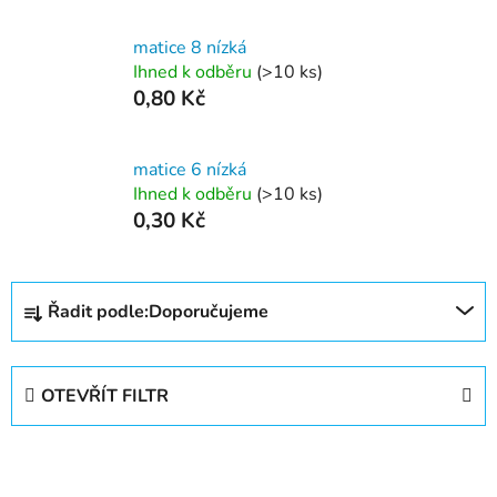
matice 8 nízká
Ihned k odběru
(>10 ks)
0,80 Kč
matice 6 nízká
Ihned k odběru
(>10 ks)
0,30 Kč
Ř
Řadit podle:
Doporučujeme
a
z
e
OTEVŘÍT FILTR
n
í
V
p
ý
r