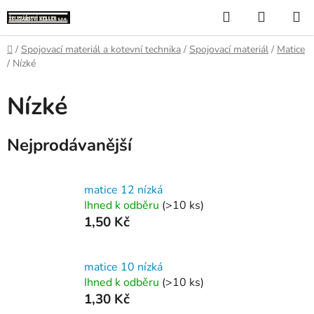
Přejít
Hledat
NÁKUP
na
KOŠÍK
obsah
Domů
/
Spojovací materiál a kotevní technika
/
Spojovací materiál
/
Matice
/
Nízké
Nízké
Nejprodávanější
matice 12 nízká
Ihned k odběru
(>10 ks)
1,50 Kč
matice 10 nízká
Ihned k odběru
(>10 ks)
1,30 Kč