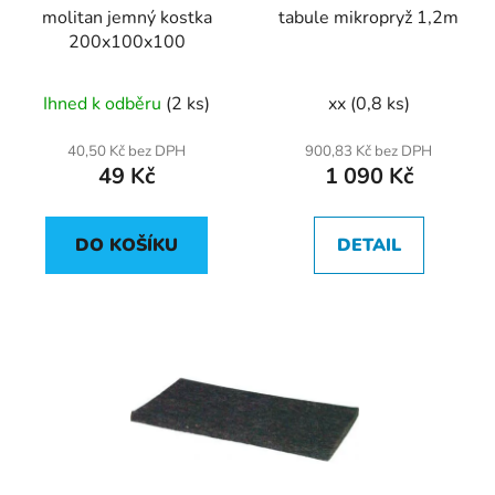
molitan jemný kostka
tabule mikropryž 1,2m
o
ů
200x100x100
d
u
Ihned k odběru
(2 ks)
xx
(0,8 ks)
k
t
40,50 Kč bez DPH
900,83 Kč bez DPH
ů
49 Kč
1 090 Kč
DO KOŠÍKU
DETAIL