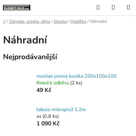
Přejít
Hledat
NÁKUP
na
KOŠÍK
obsah
Domů
/
Zahrada, stavba, dílna
/
Stavba
/
Hladítka
/
Náhradní
Náhradní
Nejprodávanější
molitan jemný kostka 200x100x100
Ihned k odběru
(2 ks)
49 Kč
tabule mikropryž 1,2m
xx
(0,8 ks)
1 090 Kč