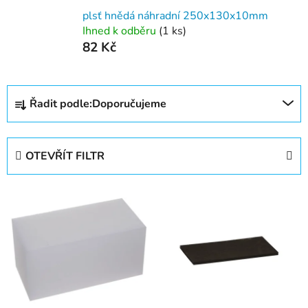
plsť hnědá náhradní 250x130x10mm
Ihned k odběru
(1 ks)
82 Kč
Ř
Řadit podle:
Doporučujeme
a
z
e
OTEVŘÍT FILTR
n
í
V
p
ý
r
p
o
i
d
s
u
p
k
r
t