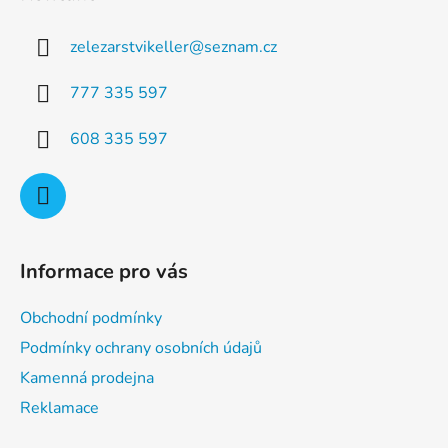
p
a
a
c
zelezarstvikeller
@
seznam.cz
t
í
p
í
777 335 597
r
v
608 335 597
k
y
v
ý
p
i
Informace pro vás
s
u
Obchodní podmínky
Podmínky ochrany osobních údajů
Kamenná prodejna
Reklamace