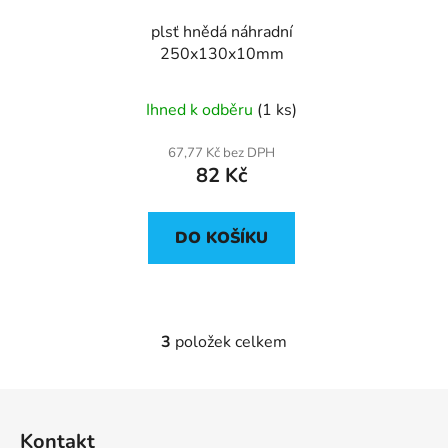
plsť hnědá náhradní
250x130x10mm
Ihned k odběru
(1 ks)
67,77 Kč bez DPH
82 Kč
DO KOŠÍKU
3
položek celkem
O
v
l
Z
á
á
d
Kontakt