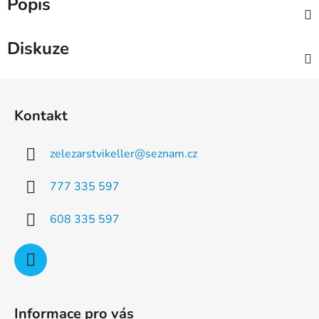
Popis
Diskuze
Z
á
Kontakt
p
a
zelezarstvikeller
@
seznam.cz
t
í
777 335 597
608 335 597
Informace pro vás