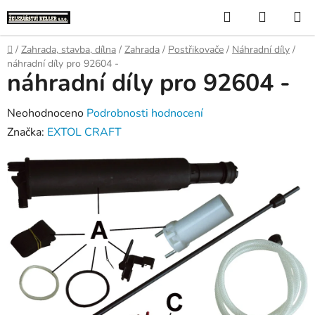
Přejít
Hledat
NÁKUP
na
KOŠÍK
obsah
Domů
/
Zahrada, stavba, dílna
/
Zahrada
/
Postřikovače
/
Náhradní díly
/
náhradní díly pro 92604 -
náhradní díly pro 92604 -
Průměrné
Neohodnoceno
Podrobnosti hodnocení
hodnocení
Značka:
EXTOL CRAFT
produktu
je
0,0
z
5
hvězdiček.