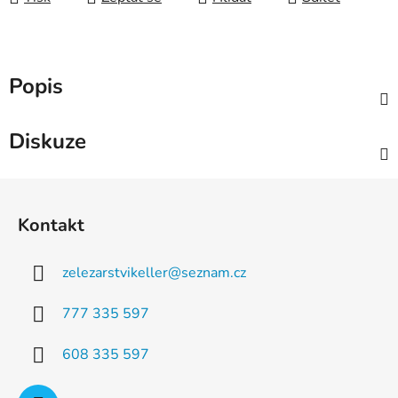
Popis
Diskuze
Z
á
Kontakt
p
a
zelezarstvikeller
@
seznam.cz
t
í
777 335 597
608 335 597