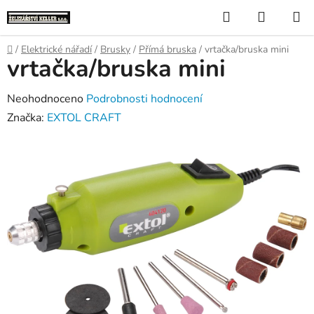
Přejít
Hledat
NÁKUP
na
KOŠÍK
obsah
Domů
/
Elektrické nářadí
/
Brusky
/
Přímá bruska
/
vrtačka/bruska mini
vrtačka/bruska mini
Průměrné
Neohodnoceno
Podrobnosti hodnocení
hodnocení
Značka:
EXTOL CRAFT
produktu
je
0,0
z
5
hvězdiček.