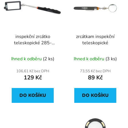
p
o
i
d
s
u
p
k
r
t
inspekční zrcátko
zrcátkam inspekční
o
ů
teleskopické 285-
teleskopické
d
876mm
u
Ihned k odběru
(2 ks)
Ihned k odběru
(3 ks)
k
t
106,61 Kč bez DPH
73,55 Kč bez DPH
ů
129 Kč
89 Kč
DO KOŠÍKU
DO KOŠÍKU