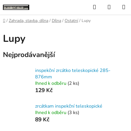
Přejít
Hledat
NÁKUP
na
KOŠÍK
obsah
Domů
/
Zahrada, stavba, dílna
/
Dílna
/
Ostatní
/
Lupy
Lupy
Nejprodávanější
inspekční zrcátko teleskopické 285-
876mm
Ihned k odběru
(2 ks)
129 Kč
zrcátkam inspekční teleskopické
Ihned k odběru
(3 ks)
89 Kč