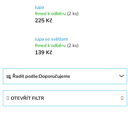
lupa
Ihned k odběru
(2 ks)
225 Kč
lupa se světlem
Ihned k odběru
(2 ks)
139 Kč
Ř
Řadit podle:
Doporučujeme
a
z
e
OTEVŘÍT FILTR
n
í
V
p
ý
r