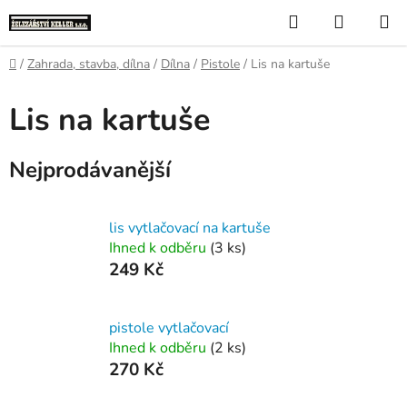
Přejít
Hledat
NÁKUP
na
KOŠÍK
obsah
Domů
/
Zahrada, stavba, dílna
/
Dílna
/
Pistole
/
Lis na kartuše
Lis na kartuše
Nejprodávanější
lis vytlačovací na kartuše
Ihned k odběru
(3 ks)
249 Kč
pistole vytlačovací
Ihned k odběru
(2 ks)
270 Kč