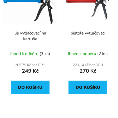
p
o
i
d
s
u
p
k
r
t
lis vytlačovací na
pistole vytlačovací
o
ů
kartuše
d
u
Ihned k odběru
(3 ks)
Ihned k odběru
(2 ks)
k
t
205,79 Kč bez DPH
223,14 Kč bez DPH
ů
249 Kč
270 Kč
DO KOŠÍKU
DO KOŠÍKU