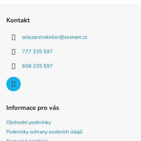
a
á
Z
c
n
á
í
í
Kontakt
p
p
r
a
v
zelezarstvikeller
@
seznam.cz
t
k
í
y
777 335 597
v
ý
608 335 597
p
i
s
u
Informace pro vás
Obchodní podmínky
Podmínky ochrany osobních údajů