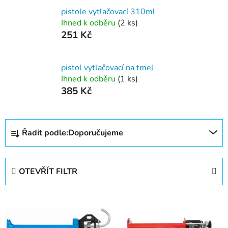
pistole vytlačovací 310ml
Ihned k odběru
(2 ks)
251 Kč
pistol vytlačovací na tmel
Ihned k odběru
(1 ks)
385 Kč
Ř
Řadit podle:
Doporučujeme
a
z
e
OTEVŘÍT FILTR
n
í
V
p
ý
r