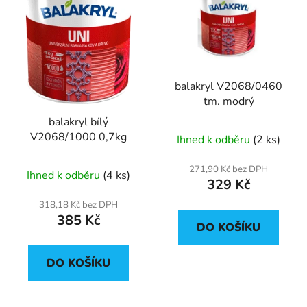
p
o
i
d
s
u
p
k
r
t
balakryl V2068/0460
o
ů
tm. modrý
d
balakryl bílý
u
V2068/1000 0,7kg
Ihned k odběru
(2 ks)
k
t
271,90 Kč bez DPH
Ihned k odběru
(4 ks)
ů
329 Kč
318,18 Kč bez DPH
385 Kč
DO KOŠÍKU
DO KOŠÍKU