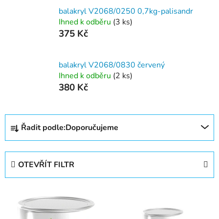
balakryl V2068/0250 0,7kg-palisandr
Ihned k odběru
(3 ks)
375 Kč
balakryl V2068/0830 červený
Ihned k odběru
(2 ks)
380 Kč
Ř
Řadit podle:
Doporučujeme
a
z
e
OTEVŘÍT FILTR
n
í
V
p
ý
r