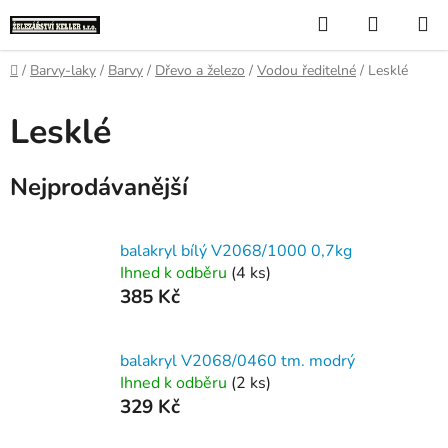
Přejít
Hledat
NÁKUP
na
KOŠÍK
obsah
Domů
/
Barvy-laky
/
Barvy
/
Dřevo a železo
/
Vodou ředitelné
/
Lesklé
Lesklé
Nejprodávanější
balakryl bílý V2068/1000 0,7kg
Ihned k odběru
(4 ks)
385 Kč
balakryl V2068/0460 tm. modrý
Ihned k odběru
(2 ks)
329 Kč