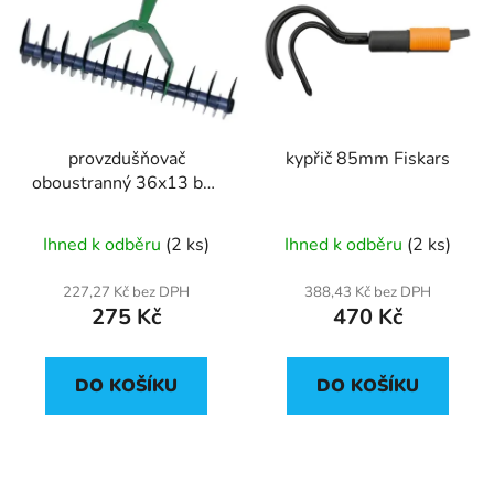
provzdušňovač
kypřič 85mm Fiskars
oboustranný 36x13 bez
násady
Ihned k odběru
(2 ks)
Ihned k odběru
(2 ks)
227,27 Kč bez DPH
388,43 Kč bez DPH
275 Kč
470 Kč
DO KOŠÍKU
DO KOŠÍKU