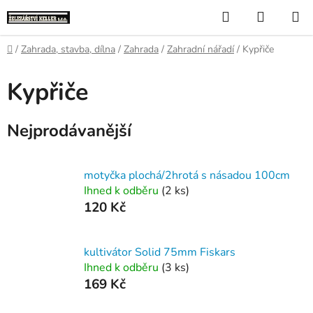
Přejít
Hledat
NÁKUP
na
KOŠÍK
obsah
Domů
/
Zahrada, stavba, dílna
/
Zahrada
/
Zahradní nářadí
/
Kypřiče
Kypřiče
Nejprodávanější
motyčka plochá/2hrotá s násadou 100cm
Ihned k odběru
(2 ks)
120 Kč
kultivátor Solid 75mm Fiskars
Ihned k odběru
(3 ks)
169 Kč