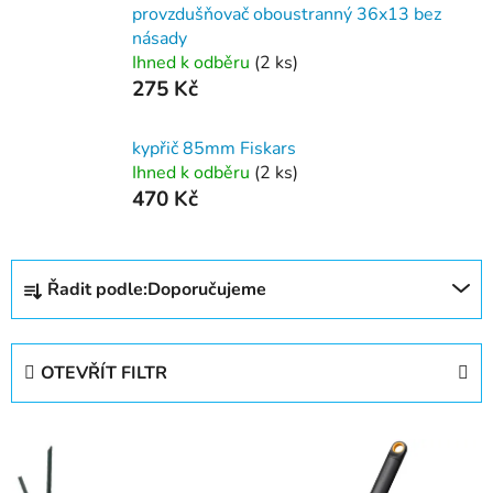
provzdušňovač oboustranný 36x13 bez
násady
Ihned k odběru
(2 ks)
275 Kč
kypřič 85mm Fiskars
Ihned k odběru
(2 ks)
470 Kč
Ř
Řadit podle:
Doporučujeme
a
z
e
OTEVŘÍT FILTR
n
í
V
p
ý
r