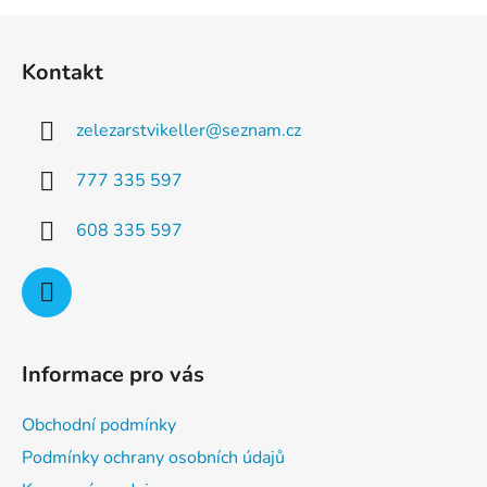
a
á
Z
c
n
á
í
í
Kontakt
p
p
r
a
v
zelezarstvikeller
@
seznam.cz
t
k
í
y
777 335 597
v
ý
608 335 597
p
i
s
u
Informace pro vás
Obchodní podmínky
Podmínky ochrany osobních údajů