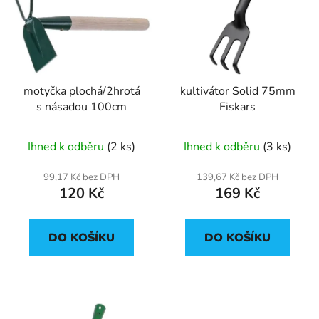
p
o
i
d
s
u
p
k
r
t
motyčka plochá/2hrotá
kultivátor Solid 75mm
o
ů
s násadou 100cm
Fiskars
d
u
Ihned k odběru
(2 ks)
Ihned k odběru
(3 ks)
k
t
99,17 Kč bez DPH
139,67 Kč bez DPH
ů
120 Kč
169 Kč
DO KOŠÍKU
DO KOŠÍKU