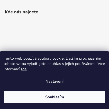
Kde nás najdete
Tento web používá soubory cookie. Dalším procházením
tohoto webu vyjadřujete souhlas s jejich používáním.. Více
informací
zde
.
Nastavení
Vytvořil Shoptet
|
Realizoval Appgrade
Souhlasím
Copyright 2026
Železářství Keller
. Všechna práva
vyhrazena.