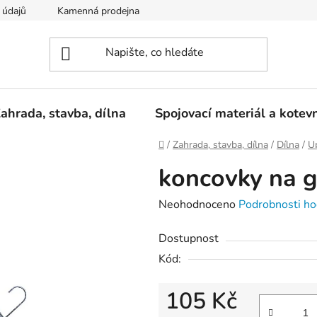
 údajů
Kamenná prodejna
Reklamace
ahrada, stavba, dílna
Spojovací materiál a kotev
Domů
/
Zahrada, stavba, dílna
/
Dílna
/
U
koncovky na
Průměrné
Neohodnoceno
Podrobnosti ho
hodnocení
Dostupnost
produktu
Kód:
je
0,0
105 Kč
z