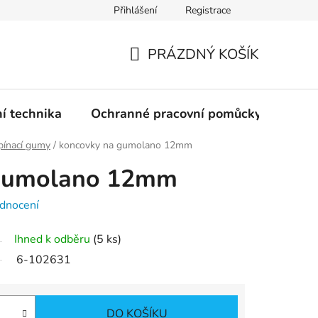
Přihlášení
Registrace
PRÁZDNÝ KOŠÍK
NÁKUPNÍ
KOŠÍK
ní technika
Ochranné pracovní pomůcky
Žele
pínací gumy
/
koncovky na gumolano 12mm
 gumolano 12mm
dnocení
Ihned k odběru
(5 ks)
6-102631
DO KOŠÍKU