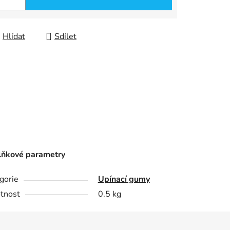
Hlídat
Sdílet
ňkové parametry
gorie
Upínací gumy
tnost
0.5 kg