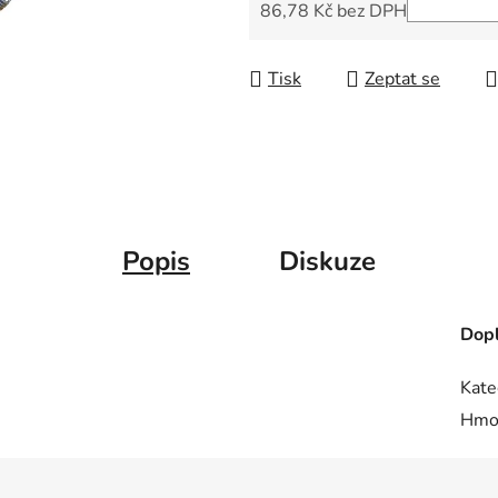
5
86,78 Kč bez DPH
hvězdiček.
Měrná cena:
Tisk
Zeptat se
Popis
Diskuze
Dopl
Kate
Hmo