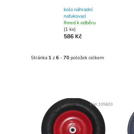
kolo náhradní
nafukovací
Ihned k odběru
(1 ks)
586 Kč
Stránka
1
z
6
-
70
položek celkem
V
ý
Kód:
105603
p
i
s