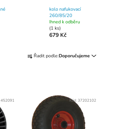
lné
kolo nafukovací
260/85/20
Ihned k odběru
(1 ks)
679 Kč
Ř
Řadit podle:
Doporučujeme
a
z
e
n
í
p
-452091
Kód:
37202102
r
o
d
u