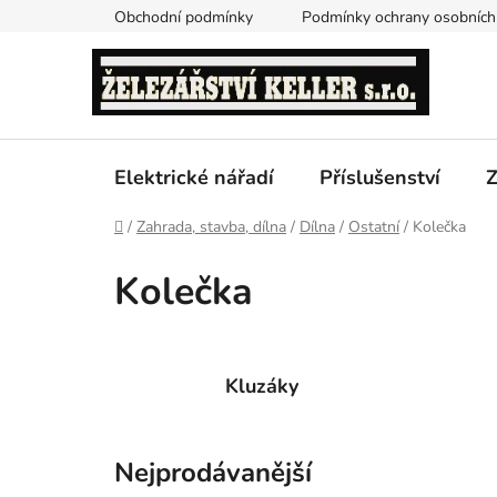
Přejít
Obchodní podmínky
Podmínky ochrany osobních
na
obsah
Elektrické nářadí
Příslušenství
Z
Domů
/
Zahrada, stavba, dílna
/
Dílna
/
Ostatní
/
Kolečka
Kolečka
Kluzáky
Nejprodávanější