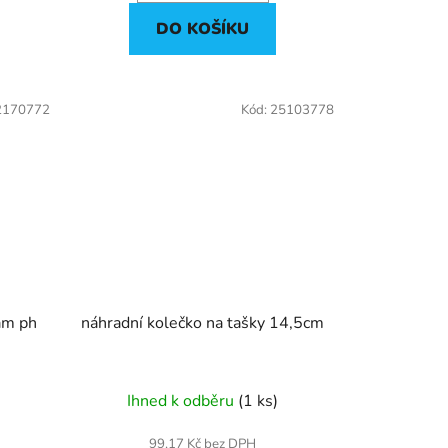
DO KOŠÍKU
2170772
Kód:
25103778
tam ph
náhradní kolečko na tašky 14,5cm
Ihned k odběru
(1 ks)
99,17 Kč bez DPH