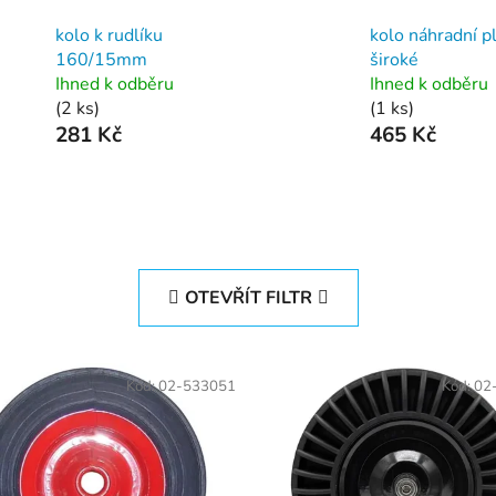
kolo k rudlíku
kolo náhradní p
160/15mm
široké
Ihned k odběru
Ihned k odběru
(2 ks)
(1 ks)
281 Kč
465 Kč
OTEVŘÍT FILTR
Kód:
02-533051
Kód:
02