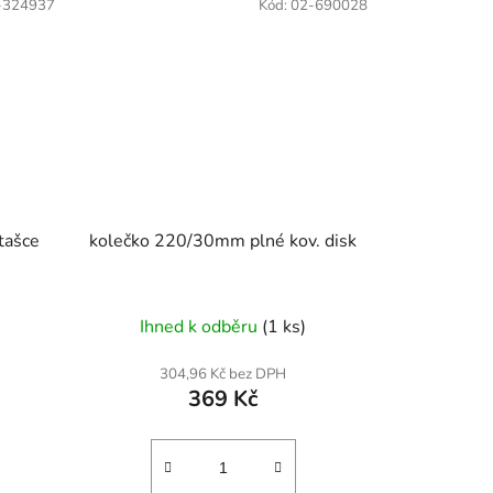
-324937
Kód:
02-690028
tašce
kolečko 220/30mm plné kov. disk
Ihned k odběru
(1 ks)
304,96 Kč bez DPH
369 Kč