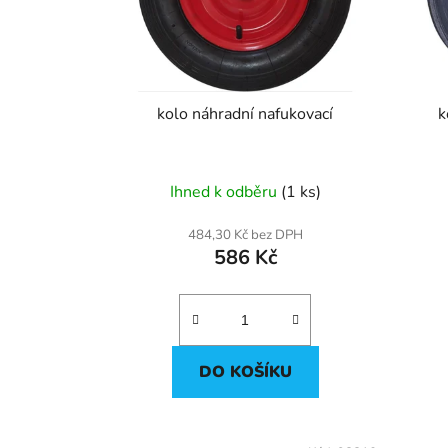
p
r
o
d
u
kolo náhradní nafukovací
k
k
t
ů
Ihned k odběru
(1 ks)
484,30 Kč bez DPH
586 Kč
DO KOŠÍKU