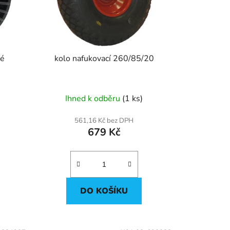
k
t
ů
ké
kolo nafukovací 260/85/20
Ihned k odběru
(1 ks)
561,16 Kč bez DPH
679 Kč
DO KOŠÍKU