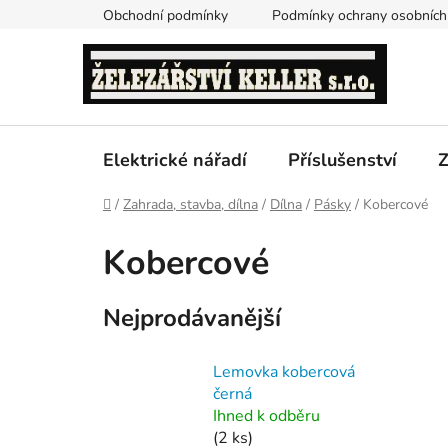
Přejít
Obchodní podmínky
Podmínky ochrany osobních
na
obsah
Elektrické nářadí
Příslušenství
Z
Domů
/
Zahrada, stavba, dílna
/
Dílna
/
Pásky
/
Kobercové
Kobercové
Nejprodávanější
Lemovka kobercová
černá
Ihned k odběru
(2 ks)