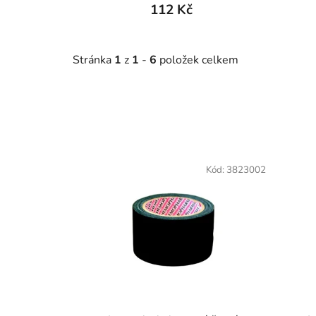
112 Kč
Stránka
1
z
1
-
6
položek celkem
V
ý
Kód:
3823002
p
i
s
p
r
o
d