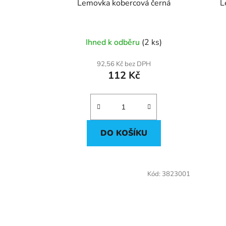
u
Lemovka kobercová černá
k
t
ů
Ihned k odběru
(2 ks)
92,56 Kč bez DPH
112 Kč
DO KOŠÍKU
Kód:
3823001