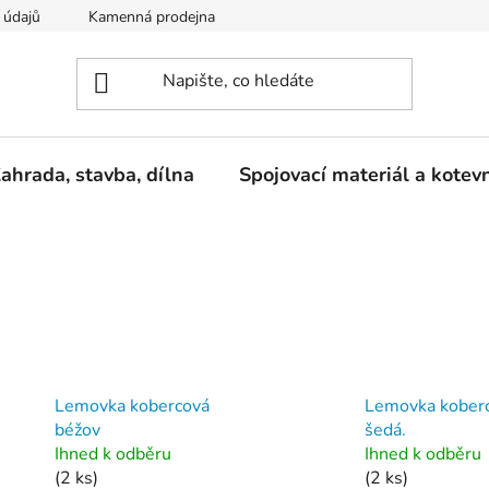
 údajů
Kamenná prodejna
Reklamace
ahrada, stavba, dílna
Spojovací materiál a kotev
Lemovka kobercová
Lemovka kober
béžov
šedá.
Ihned k odběru
Ihned k odběru
(2 ks)
(2 ks)