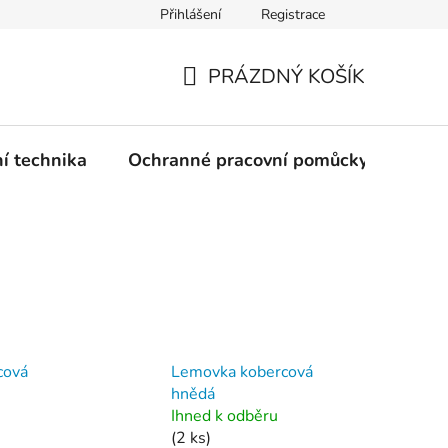
Přihlášení
Registrace
PRÁZDNÝ KOŠÍK
NÁKUPNÍ
KOŠÍK
ní technika
Ochranné pracovní pomůcky
Žele
cová
Lemovka kobercová
hnědá
Ihned k odběru
(2 ks)