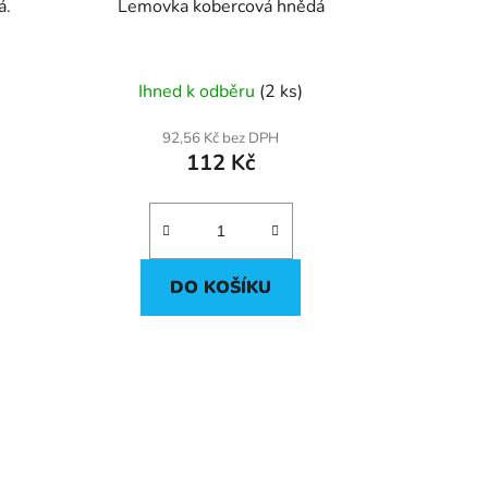
á šedá.
Lemovka kobercová hnědá
Ihned k odběru
(2 ks)
92,56 Kč bez DPH
112 Kč
DO KOŠÍKU