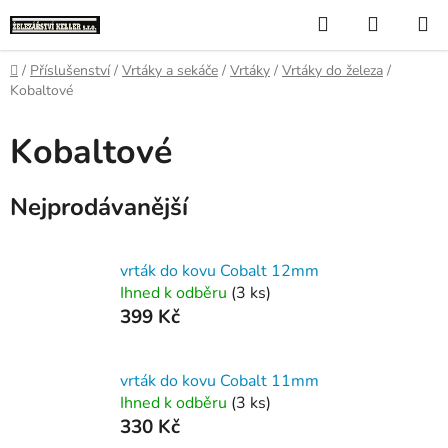
Přejít
Hledat
NÁKUP
na
KOŠÍK
obsah
Domů
/
Příslušenství
/
Vrtáky a sekáče
/
Vrtáky
/
Vrtáky do železa
/
Kobaltové
Kobaltové
Nejprodávanější
vrták do kovu Cobalt 12mm
Ihned k odběru
(3 ks)
399 Kč
vrták do kovu Cobalt 11mm
Ihned k odběru
(3 ks)
330 Kč