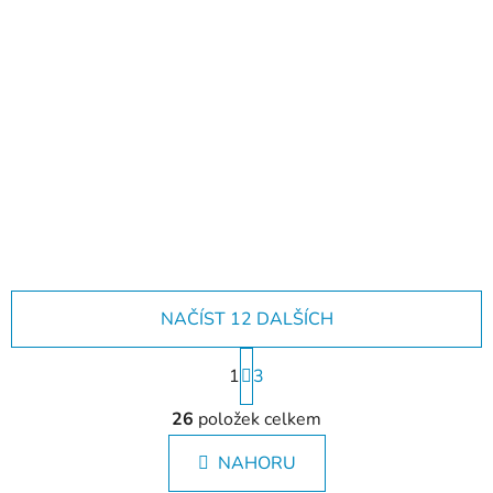
Už jste viděli naše
katalogy?
NAČÍST 12 DALŠÍCH
S
1
t
3
r
O
á
26
položek celkem
v
n
l
k
NAHORU
á
o