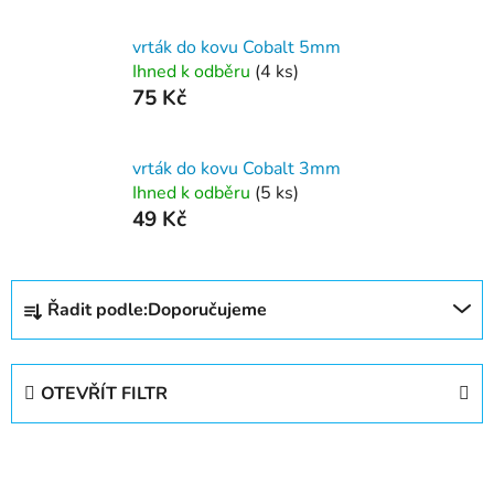
vrták do kovu Cobalt 5mm
Ihned k odběru
(4 ks)
75 Kč
vrták do kovu Cobalt 3mm
Ihned k odběru
(5 ks)
49 Kč
Ř
Řadit podle:
Doporučujeme
a
z
e
OTEVŘÍT FILTR
n
í
V
p
ý
r