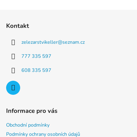
d
v
a
á
Z
c
n
á
í
í
Kontakt
p
p
r
a
v
zelezarstvikeller
@
seznam.cz
t
k
í
y
777 335 597
v
ý
608 335 597
p
i
s
u
Informace pro vás
Obchodní podmínky
Podmínky ochrany osobních údajů