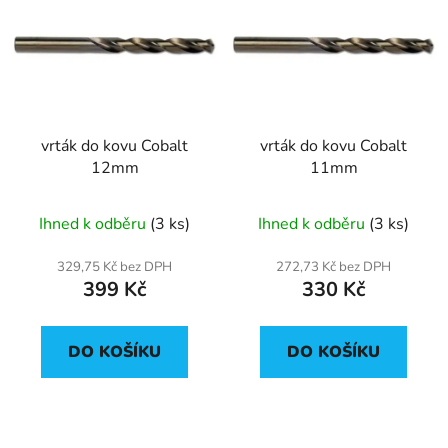
p
o
i
d
s
u
p
k
r
t
vrták do kovu Cobalt
vrták do kovu Cobalt
o
ů
12mm
11mm
d
u
Ihned k odběru
(3 ks)
Ihned k odběru
(3 ks)
k
t
329,75 Kč bez DPH
272,73 Kč bez DPH
ů
399 Kč
330 Kč
DO KOŠÍKU
DO KOŠÍKU