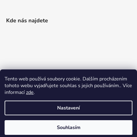
Kde nás najdete
Tento web používá soubory cookie. Dalším procházením
tohoto webu vyjadřujete souhlas s jejich používáním.. Více
informací
zde
.
Nastavení
Vytvořil Shoptet
|
Realizoval Appgrade
Souhlasím
Copyright 2026
Železářství Keller
. Všechna práva
vyhrazena.