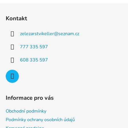
a
á
Z
c
n
á
í
í
Kontakt
p
p
r
a
v
zelezarstvikeller
@
seznam.cz
t
k
í
y
777 335 597
v
ý
608 335 597
p
i
s
u
Informace pro vás
Obchodní podmínky
Podmínky ochrany osobních údajů