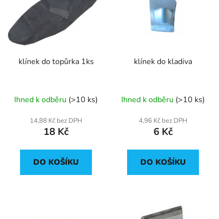
p
o
i
d
s
u
p
k
r
t
klínek do topůrka 1ks
klínek do kladiva
o
ů
d
u
Ihned k odběru
(>10 ks)
Ihned k odběru
(>10 ks)
k
t
14,88 Kč bez DPH
4,96 Kč bez DPH
ů
18 Kč
6 Kč
DO KOŠÍKU
DO KOŠÍKU