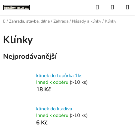
Přejít
Hledat
NÁKUP
na
KOŠÍK
obsah
Domů
/
Zahrada, stavba, dílna
/
Zahrada
/
Násady a klínky
/
Klínky
Klínky
Nejprodávanější
klínek do topůrka 1ks
Ihned k odběru
(>10 ks)
18 Kč
klínek do kladiva
Ihned k odběru
(>10 ks)
6 Kč