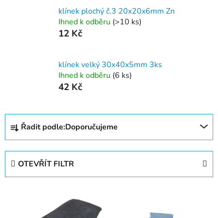
klínek plochý č.3 20x20x6mm Zn
Ihned k odběru
(>10 ks)
12 Kč
klínek velký 30x40x5mm 3ks
Ihned k odběru
(6 ks)
42 Kč
Ř
Řadit podle:
Doporučujeme
a
z
e
OTEVŘÍT FILTR
n
í
V
p
ý
r