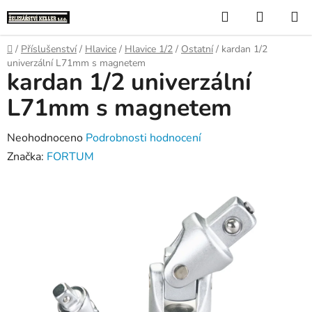
Přejít
Hledat
NÁKUP
na
KOŠÍK
obsah
Domů
/
Příslušenství
/
Hlavice
/
Hlavice 1/2
/
Ostatní
/
kardan 1/2
univerzální L71mm s magnetem
kardan 1/2 univerzální
L71mm s magnetem
Průměrné
Neohodnoceno
Podrobnosti hodnocení
hodnocení
Značka:
FORTUM
produktu
je
0,0
z
5
hvězdiček.