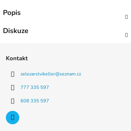
Popis
Diskuze
Z
á
Kontakt
p
a
zelezarstvikeller
@
seznam.cz
t
í
777 335 597
608 335 597