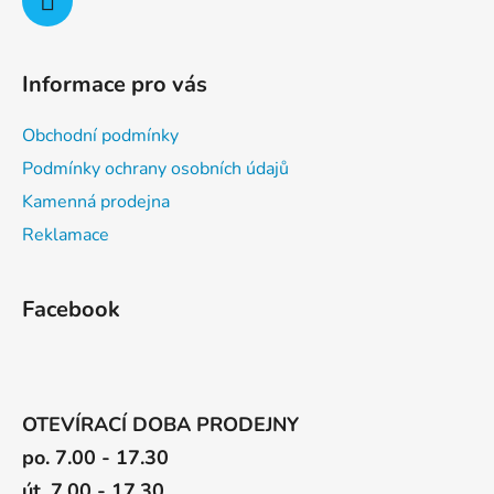
ý
p
i
Informace pro vás
s
u
Obchodní podmínky
Podmínky ochrany osobních údajů
Kamenná prodejna
Reklamace
Facebook
OTEVÍRACÍ DOBA PRODEJNY
po. 7.00 - 17.30
út. 7.00 - 17.30