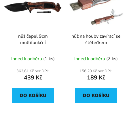
p
o
i
d
s
u
p
k
r
t
nůž čepel 9cm
nůž na houby zavírací se
o
ů
multifunkční
štětečkem
d
u
Ihned k odběru
(1 ks)
Ihned k odběru
(2 ks)
k
t
362,81 Kč bez DPH
156,20 Kč bez DPH
ů
439 Kč
189 Kč
DO KOŠÍKU
DO KOŠÍKU