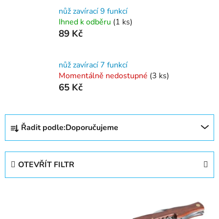
nůž zavírací 9 funkcí
Ihned k odběru
(1 ks)
89 Kč
nůž zavírací 7 funkcí
Momentálně nedostupné
(3 ks)
65 Kč
Ř
Řadit podle:
Doporučujeme
a
z
e
OTEVŘÍT FILTR
n
í
V
p
ý
r