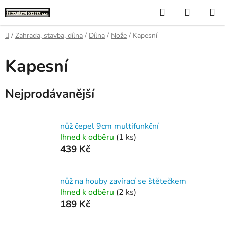
Přejít
Hledat
NÁKUP
na
KOŠÍK
obsah
Domů
/
Zahrada, stavba, dílna
/
Dílna
/
Nože
/
Kapesní
Kapesní
Nejprodávanější
nůž čepel 9cm multifunkční
Ihned k odběru
(1 ks)
439 Kč
nůž na houby zavírací se štětečkem
Ihned k odběru
(2 ks)
189 Kč