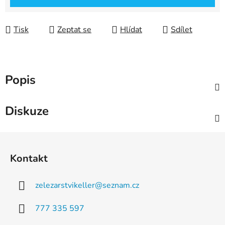
Tisk
Zeptat se
Hlídat
Sdílet
Popis
Diskuze
Z
á
Kontakt
p
a
zelezarstvikeller
@
seznam.cz
t
í
777 335 597