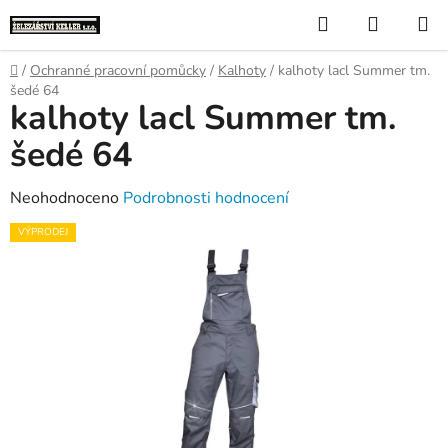
Přejít
Hledat
NÁKUP
na
KOŠÍK
obsah
Domů
/
Ochranné pracovní pomůcky
/
Kalhoty
/
kalhoty lacl Summer tm.
šedé 64
kalhoty lacl Summer tm.
šedé 64
Průměrné
Neohodnoceno
Podrobnosti hodnocení
hodnocení
VÝPRODEJ
produktu
je
0,0
z
5
hvězdiček.