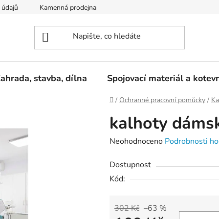
 údajů
Kamenná prodejna
Reklamace
ahrada, stavba, dílna
Spojovací materiál a kotev
Domů
/
Ochranné pracovní pomůcky
/
Ka
kalhoty dáms
Průměrné
Neohodnoceno
Podrobnosti ho
hodnocení
Dostupnost
produktu
Kód:
je
0,0
z
302 Kč
–63 %