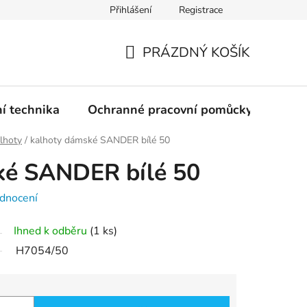
Přihlášení
Registrace
PRÁZDNÝ KOŠÍK
NÁKUPNÍ
KOŠÍK
ní technika
Ochranné pracovní pomůcky
Žele
lhoty
/
kalhoty dámské SANDER bílé 50
ké SANDER bílé 50
dnocení
Ihned k odběru
(1 ks)
H7054/50