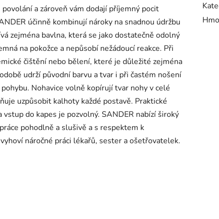
Kate
 povolání a zároveň vám dodají příjemný pocit
Hmo
 SANDER účinně kombinují nároky na snadnou údržbu
ívá zejména bavlna, která se jako dostatečně odolný
íjemná na pokožce a nepůsobí nežádoucí reakce. Při
mické čištění nebo bělení, které je důležité zejména
hodobě udrží původní barvu a tvar i při častém nošení
 pohybu. Nohavice volně kopírují tvar nohy v celé
žňuje uzpůsobit kalhoty každé postavě. Praktické
a vstup do kapes je pozvolný. SANDER nabízí široký
 práce pohodlně a slušivě a s respektem k
oví náročné práci lékařů, sester a ošetřovatelek.