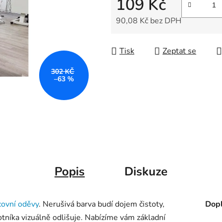
109 Kč
5
hvězdiček.
90,08 Kč bez DPH
Měrná cena:
Tisk
Zeptat se
302 KČ
–63 %
Popis
Diskuze
covní oděvy
. Nerušivá barva budí dojem čistoty,
Dopl
otníka vizuálně odlišuje. Nabízíme vám základní