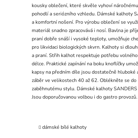
kousky oblečení, které skvěle vyhoví náročnému
pohodlí a seriózního vzhledu. Dámské kalhoty
a komfortní nošení. Pro výrobu oblečení se využ
materiál snadno zpracovává i nosí. Bavlna je př
praní dobře snáší i vysoké teploty, umožňuje che
pro likvidaci biologických skvrn. Kalhoty si dlou
a praní. Střih kalhot respektuje potřebu volného
délce. Praktické zapínání na boku knoflíčky umo
kapsy na předním díle jsou dostatečně hluboké 
záběr ve velikostech 40 až 62. Oblékněte se do
zaběhnutému stylu. Dámské kalhoty SANDERS vyh
Jsou doporučovanou volbou i do gastro provozů.
dámské bílé kalhoty