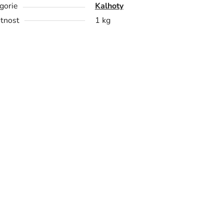
gorie
Kalhoty
tnost
1 kg