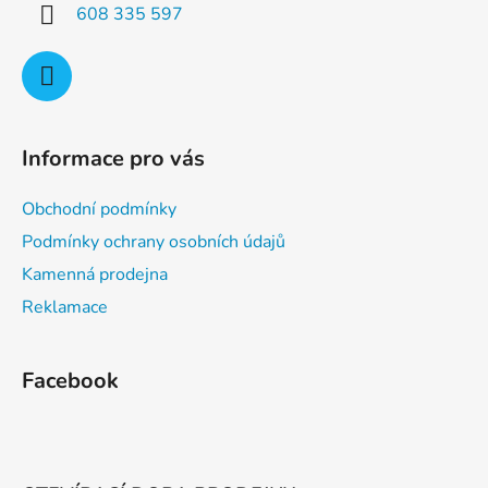
608 335 597
k
y
v
ý
p
i
Informace pro vás
s
u
Obchodní podmínky
Podmínky ochrany osobních údajů
Kamenná prodejna
Reklamace
Facebook