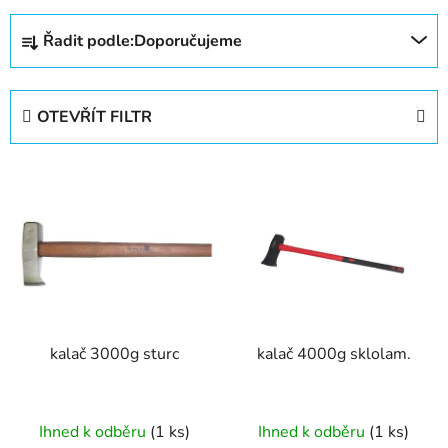
Ř
Řadit podle:
Doporučujeme
a
z
e
OTEVŘÍT FILTR
n
í
V
p
ý
r
p
o
i
d
s
u
p
k
r
t
kalač 3000g sturc
kalač 4000g sklolam.
o
ů
d
u
Ihned k odběru
(1 ks)
Ihned k odběru
(1 ks)
k