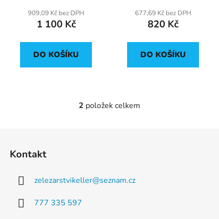
t
909,09 Kč bez DPH
677,69 Kč bez DPH
ů
1 100 Kč
820 Kč
DO KOŠÍKU
DO KOŠÍKU
2
položek celkem
O
v
l
Z
á
á
d
Kontakt
p
a
a
c
zelezarstvikeller
@
seznam.cz
t
í
p
í
777 335 597
r
v