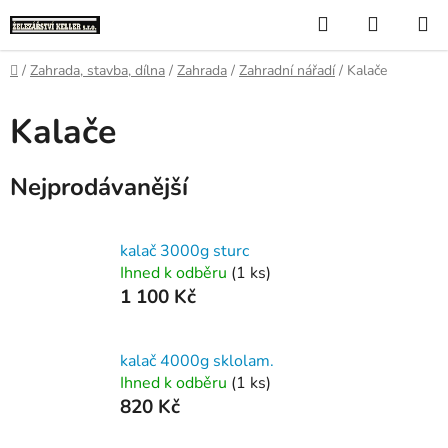
Přejít
Hledat
NÁKUP
na
KOŠÍK
obsah
Domů
/
Zahrada, stavba, dílna
/
Zahrada
/
Zahradní nářadí
/
Kalače
Kalače
Nejprodávanější
kalač 3000g sturc
Ihned k odběru
(1 ks)
1 100 Kč
kalač 4000g sklolam.
Ihned k odběru
(1 ks)
820 Kč