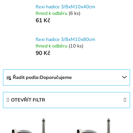
flexi hadice 3/8xM10x40cm
Ihned k odběru
(6 ks)
61 Kč
flexi hadice 3/8xM10x80cm
Ihned k odběru
(10 ks)
90 Kč
Ř
Řadit podle:
Doporučujeme
a
z
e
OTEVŘÍT FILTR
n
í
V
p
ý
r