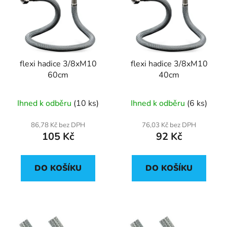
p
o
i
d
s
u
p
k
r
t
flexi hadice 3/8xM10
flexi hadice 3/8xM10
o
ů
60cm
40cm
d
u
Ihned k odběru
(10 ks)
Ihned k odběru
(6 ks)
k
t
86,78 Kč bez DPH
76,03 Kč bez DPH
ů
105 Kč
92 Kč
DO KOŠÍKU
DO KOŠÍKU