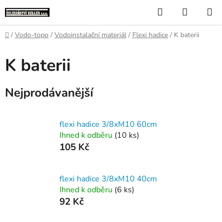
Přejít
Hledat
NÁKUP
na
KOŠÍK
obsah
Domů
/
Vodo-topo
/
Vodoinstalační materiál
/
Flexi hadice
/
K baterii
K baterii
Nejprodávanější
flexi hadice 3/8xM10 60cm
Ihned k odběru
(10 ks)
105 Kč
flexi hadice 3/8xM10 40cm
Ihned k odběru
(6 ks)
92 Kč