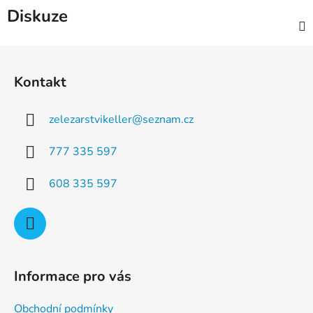
Diskuze
Z
á
Kontakt
p
a
zelezarstvikeller
@
seznam.cz
t
í
777 335 597
608 335 597
Informace pro vás
Obchodní podmínky