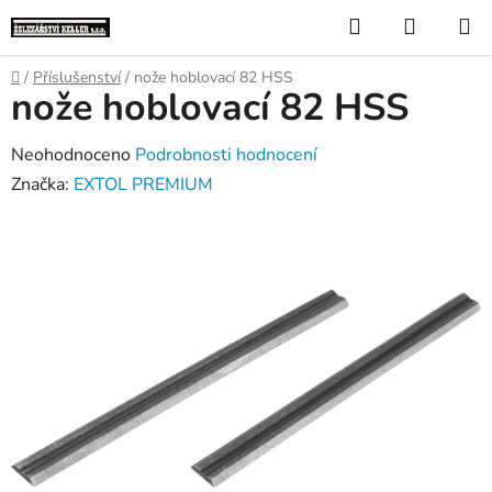
Přejít
Hledat
NÁKUP
na
KOŠÍK
obsah
Domů
/
Příslušenství
/
nože hoblovací 82 HSS
nože hoblovací 82 HSS
Průměrné
Neohodnoceno
Podrobnosti hodnocení
hodnocení
Značka:
EXTOL PREMIUM
produktu
je
0,0
z
5
hvězdiček.