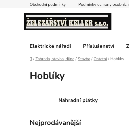
Přejít
Obchodní podmínky
Podmínky ochrany osobních
na
obsah
Elektrické nářadí
Příslušenství
Z
Domů
/
Zahrada, stavba, dílna
/
Stavba
/
Ostatní
/
Hoblíky
Hoblíky
Náhradní plátky
Nejprodávanější