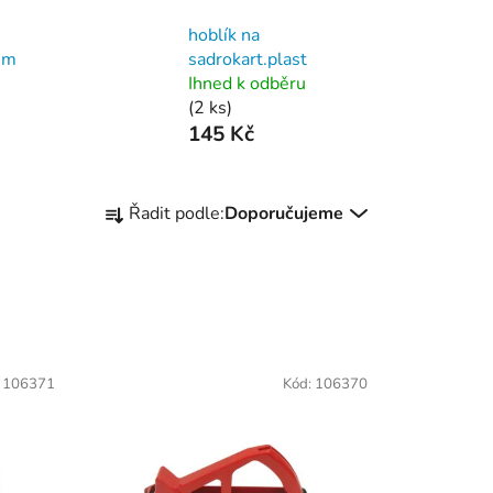
hoblík na
mm
sadrokart.plast
Ihned k odběru
(2 ks)
145 Kč
Ř
Řadit podle:
Doporučujeme
a
z
e
n
í
p
:
106371
Kód:
106370
r
o
d
u