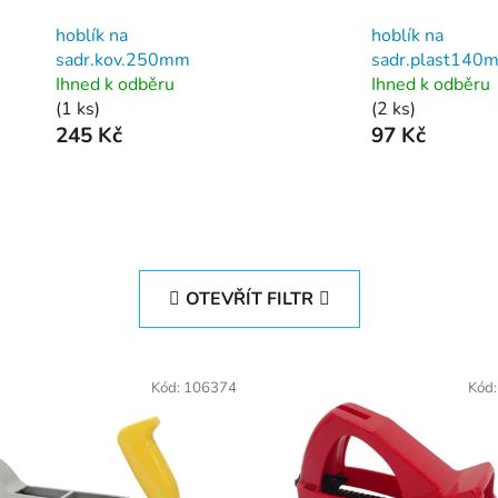
hoblík na
hoblík na
sadr.kov.250mm
sadr.plast140
Ihned k odběru
Ihned k odběru
(1 ks)
(2 ks)
245 Kč
97 Kč
OTEVŘÍT FILTR
Kód:
106374
Kód