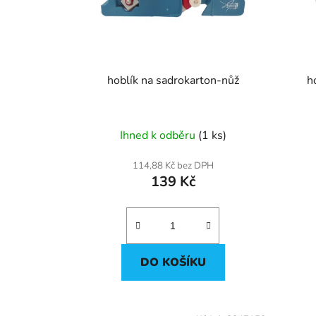
p
r
o
d
u
hoblík na sadrokarton-nůž
h
k
t
ů
Ihned k odběru
(1 ks)
114,88 Kč bez DPH
139 Kč
DO KOŠÍKU