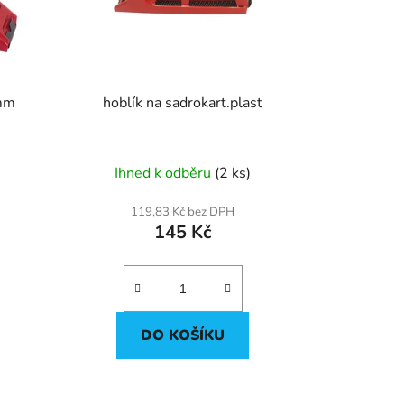
k
t
ů
0mm
hoblík na sadrokart.plast
Ihned k odběru
(2 ks)
119,83 Kč bez DPH
145 Kč
DO KOŠÍKU