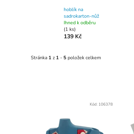
hoblík na
sadrokarton-nůž
Ihned k odběru
(1 ks)
139 Kč
Stránka
1
z
1
-
5
položek celkem
V
ý
Kód:
106378
p
i
s