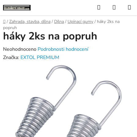
Přejít
Hledat
NÁKUP
na
KOŠÍK
obsah
Domů
/
Zahrada, stavba, dílna
/
Dílna
/
Upínací gumy
/
háky 2ks na
popruh
háky 2ks na popruh
Průměrné
Neohodnoceno
Podrobnosti hodnocení
hodnocení
Značka:
EXTOL PREMIUM
produktu
je
0,0
z
5
hvězdiček.