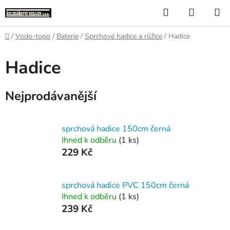
Přejít
Hledat
NÁKUP
na
KOŠÍK
obsah
Domů
/
Vodo-topo
/
Baterie
/
Sprchové hadice a růžice
/
Hadice
Hadice
Nejprodávanější
sprchová hadice 150cm černá
Ihned k odběru
(1 ks)
229 Kč
sprchová hadice PVC 150cm černá
Ihned k odběru
(1 ks)
239 Kč