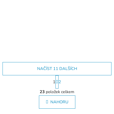
Už jste viděli naše
katalogy?
NAČÍST 11 DALŠÍCH
S
1
t
2
r
O
á
23
položek celkem
v
n
l
k
NAHORU
á
o
d
v