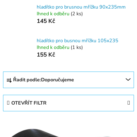
hladítko pro brusnou mřížku 90x235mm
Ihned k odběru
(2 ks)
145 Kč
hladítko pro busnou mřížku 105x235
Ihned k odběru
(1 ks)
155 Kč
Ř
Řadit podle:
Doporučujeme
a
z
e
OTEVŘÍT FILTR
n
í
V
p
ý
r