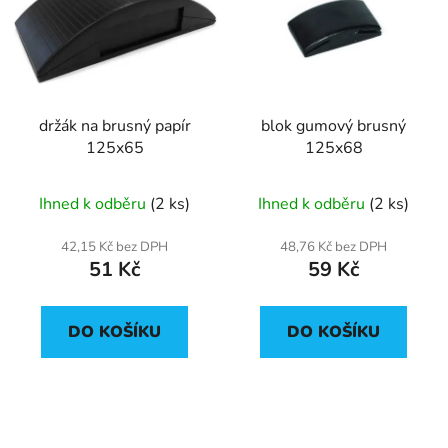
p
o
i
d
s
u
p
k
r
t
držák na brusný papír
blok gumový brusný
o
ů
125x65
125x68
d
u
Ihned k odběru
(2 ks)
Ihned k odběru
(2 ks)
k
t
42,15 Kč bez DPH
48,76 Kč bez DPH
ů
51 Kč
59 Kč
DO KOŠÍKU
DO KOŠÍKU