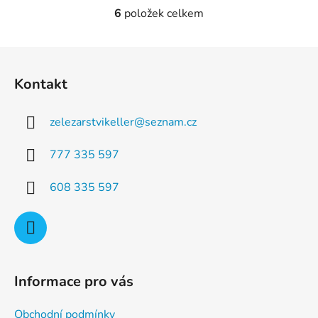
6
položek celkem
O
v
l
Z
á
á
d
Kontakt
p
a
a
c
zelezarstvikeller
@
seznam.cz
t
í
p
í
777 335 597
r
v
608 335 597
k
y
v
ý
p
i
Informace pro vás
s
u
Obchodní podmínky