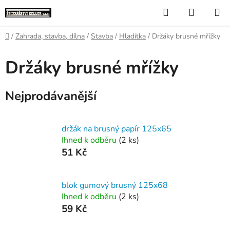
Přejít
Hledat
NÁKUP
na
KOŠÍK
obsah
Domů
/
Zahrada, stavba, dílna
/
Stavba
/
Hladítka
/
Držáky brusné mřížky
Držáky brusné mřížky
Nejprodávanější
držák na brusný papír 125x65
Ihned k odběru
(2 ks)
51 Kč
blok gumový brusný 125x68
Ihned k odběru
(2 ks)
59 Kč