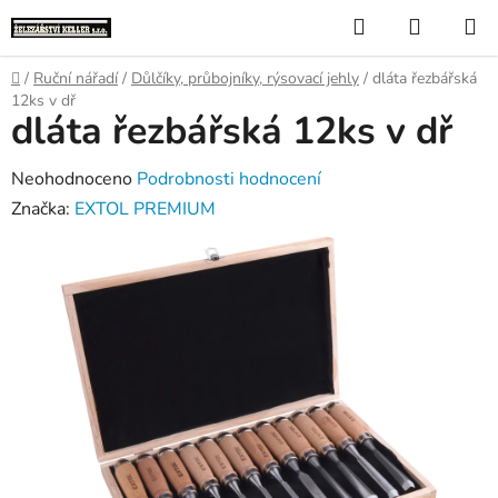
Přejít
Hledat
NÁKUP
na
KOŠÍK
obsah
Domů
/
Ruční nářadí
/
Důlčíky, průbojníky, rýsovací jehly
/
dláta řezbářská
12ks v dř
dláta řezbářská 12ks v dř
Průměrné
Neohodnoceno
Podrobnosti hodnocení
hodnocení
Značka:
EXTOL PREMIUM
produktu
je
0,0
z
5
hvězdiček.