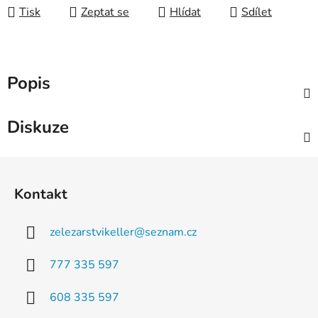
Tisk
Zeptat se
Hlídat
Sdílet
Popis
Diskuze
Z
á
Kontakt
p
a
zelezarstvikeller
@
seznam.cz
t
í
777 335 597
608 335 597