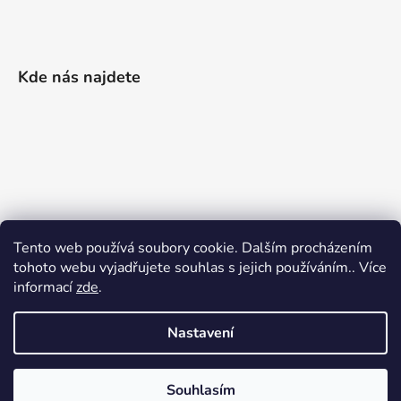
Kde nás najdete
Tento web používá soubory cookie. Dalším procházením
tohoto webu vyjadřujete souhlas s jejich používáním.. Více
informací
zde
.
Nastavení
Vytvořil Shoptet
|
Realizoval Appgrade
Souhlasím
Copyright 2026
Železářství Keller
. Všechna práva