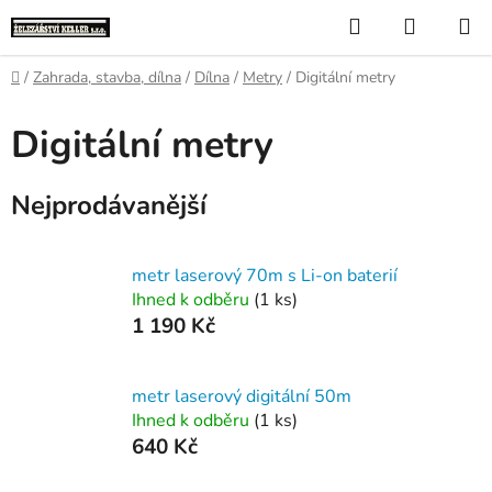
Přejít
Hledat
NÁKUP
na
KOŠÍK
obsah
Domů
/
Zahrada, stavba, dílna
/
Dílna
/
Metry
/
Digitální metry
Digitální metry
Nejprodávanější
metr laserový 70m s Li-on baterií
Ihned k odběru
(1 ks)
1 190 Kč
metr laserový digitální 50m
Ihned k odběru
(1 ks)
640 Kč