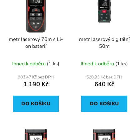
p
o
i
d
s
u
p
k
r
t
metr laserový 70m s Li-
metr laserový digitální
o
ů
on baterií
50m
d
u
Ihned k odběru
(1 ks)
Ihned k odběru
(1 ks)
k
t
983,47 Kč bez DPH
528,93 Kč bez DPH
ů
1 190 Kč
640 Kč
DO KOŠÍKU
DO KOŠÍKU