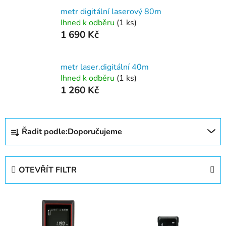
metr digitální laserový 80m
Ihned k odběru
(1 ks)
1 690 Kč
metr laser.digitální 40m
Ihned k odběru
(1 ks)
1 260 Kč
Ř
Řadit podle:
Doporučujeme
a
z
e
OTEVŘÍT FILTR
n
í
V
p
ý
r