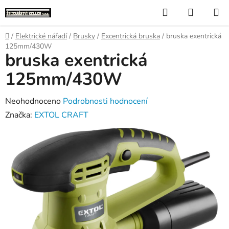
Přejít
Hledat
NÁKUP
na
KOŠÍK
obsah
Domů
/
Elektrické nářadí
/
Brusky
/
Excentrická bruska
/
bruska exentrická
125mm/430W
bruska exentrická
125mm/430W
Průměrné
Neohodnoceno
Podrobnosti hodnocení
hodnocení
Značka:
EXTOL CRAFT
produktu
je
0,0
z
5
hvězdiček.