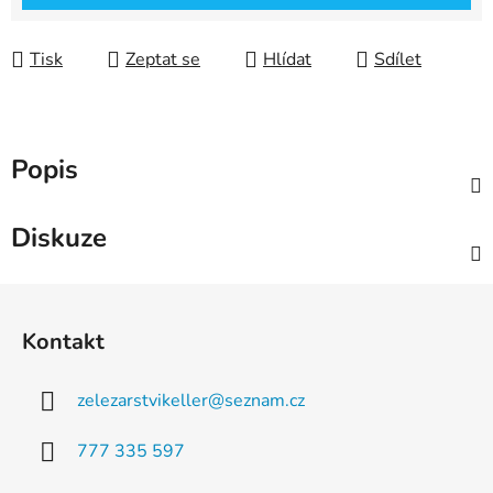
Tisk
Zeptat se
Hlídat
Sdílet
Popis
Diskuze
Z
á
Kontakt
p
a
zelezarstvikeller
@
seznam.cz
t
í
777 335 597