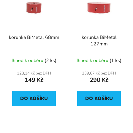
p
o
i
d
s
u
p
k
r
t
korunka BiMetal 68mm
korunka BiMetal
o
ů
127mm
d
u
Ihned k odběru
(2 ks)
Ihned k odběru
(1 ks)
k
t
123,14 Kč bez DPH
239,67 Kč bez DPH
ů
149 Kč
290 Kč
DO KOŠÍKU
DO KOŠÍKU