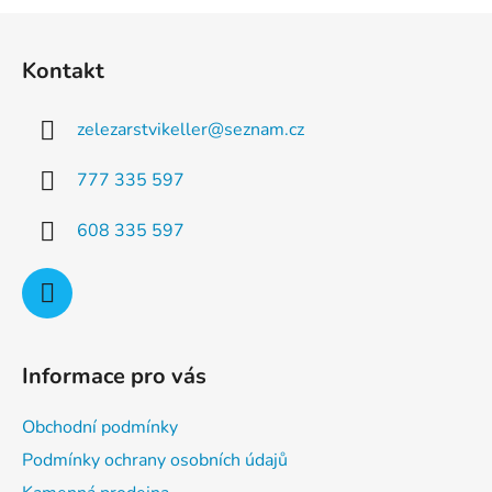
a
á
Z
c
n
á
í
í
Kontakt
p
p
r
a
v
zelezarstvikeller
@
seznam.cz
t
k
í
y
777 335 597
v
ý
608 335 597
p
i
s
u
Informace pro vás
Obchodní podmínky
Podmínky ochrany osobních údajů