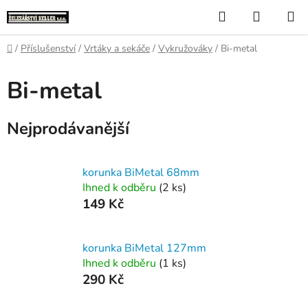
Přejít
Hledat
NÁKUP
na
KOŠÍK
obsah
Domů
/
Příslušenství
/
Vrtáky a sekáče
/
Vykružováky
/
Bi-metal
Bi-metal
Nejprodávanější
korunka BiMetal 68mm
Ihned k odběru
(2 ks)
149 Kč
korunka BiMetal 127mm
Ihned k odběru
(1 ks)
290 Kč