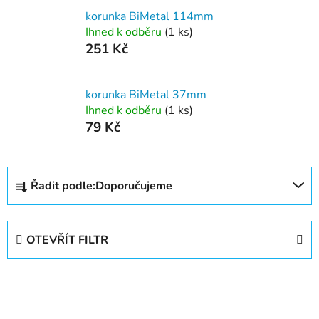
korunka BiMetal 114mm
Ihned k odběru
(1 ks)
251 Kč
korunka BiMetal 37mm
Ihned k odběru
(1 ks)
79 Kč
Ř
Řadit podle:
Doporučujeme
a
z
e
OTEVŘÍT FILTR
n
í
V
p
ý
r