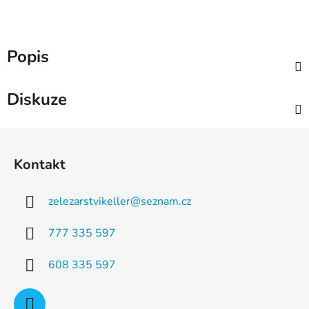
Popis
Diskuze
Z
á
Kontakt
p
a
zelezarstvikeller
@
seznam.cz
t
í
777 335 597
608 335 597