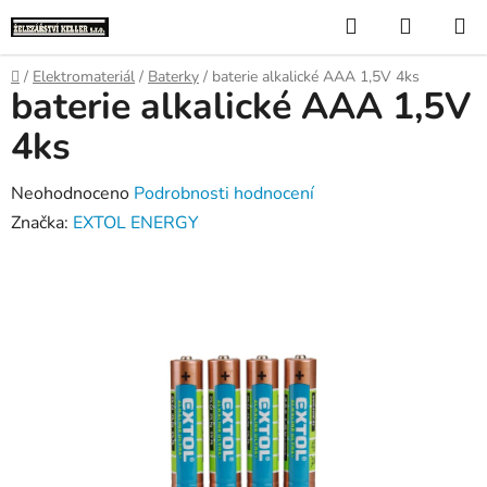
Přejít
Hledat
NÁKUP
na
KOŠÍK
obsah
Domů
/
Elektromateriál
/
Baterky
/
baterie alkalické AAA 1,5V 4ks
baterie alkalické AAA 1,5V
4ks
Průměrné
Neohodnoceno
Podrobnosti hodnocení
hodnocení
Značka:
EXTOL ENERGY
produktu
je
0,0
z
5
hvězdiček.