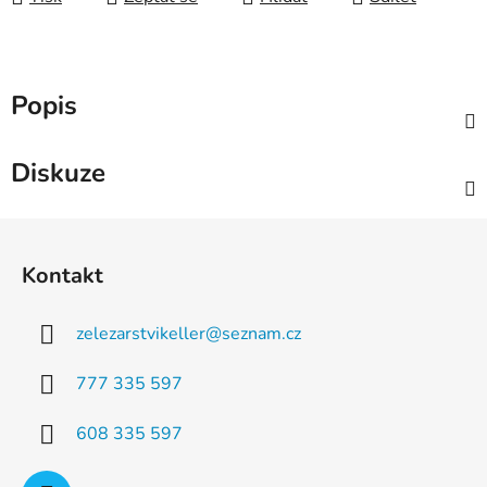
Popis
Diskuze
Z
á
Kontakt
p
a
zelezarstvikeller
@
seznam.cz
t
í
777 335 597
608 335 597