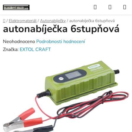
Přejít
Hledat
NÁKUP
na
KOŠÍK
obsah
Domů
/
Elektromateriál
/
Autonabíječky
/
autonabíječka 6stupňová
autonabíječka 6stupňová
Průměrné
Neohodnoceno
Podrobnosti hodnocení
hodnocení
Značka:
EXTOL CRAFT
produktu
je
0,0
z
5
hvězdiček.